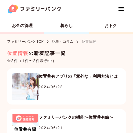
お金の管理
暮らし
おトク
ファミリーバンク TOP
記事・コラム
位置情報
位置情報
の新着記事一覧
家族カード
全2件（1件〜2件表示中）
お金の管理
位置共有アプリの「意外な」利用方法とは
2024/06/22
カレンダー
ファミリーバンクの機能〜位置共有編〜
位置共有
2024/06/21