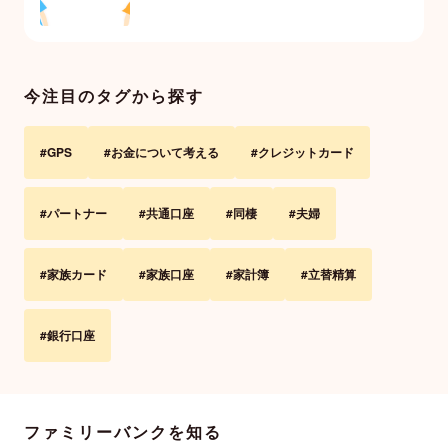
Todo
アカウント共有
今注目のタグから探す
#GPS
#お金について考える
#クレジットカード
家族メール
#パートナー
#共通口座
#同棲
#夫婦
家族クーポン
#家族カード
#家族口座
#家計簿
#立替精算
#銀行口座
ファミリーバンクを知る