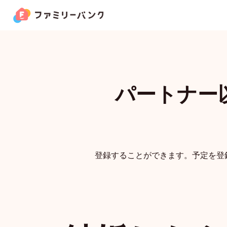
機能ラインナップ
Lineup
パートナー
家族カード
お金の管理
家族クーポン
登録することができます。予定を登