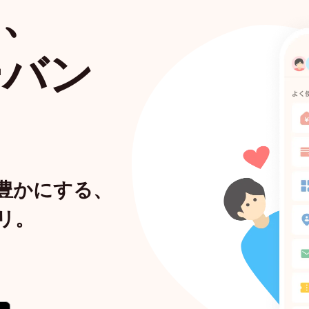
ら、
ーバン
豊かにする、
リ。