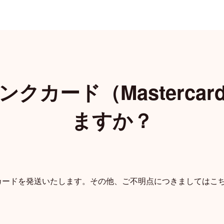
クカード（Masterca
Todo
カレンダー
位置共有
ア
ますか？
カードを発送いたします。その他、ご不明点につきましては
こ