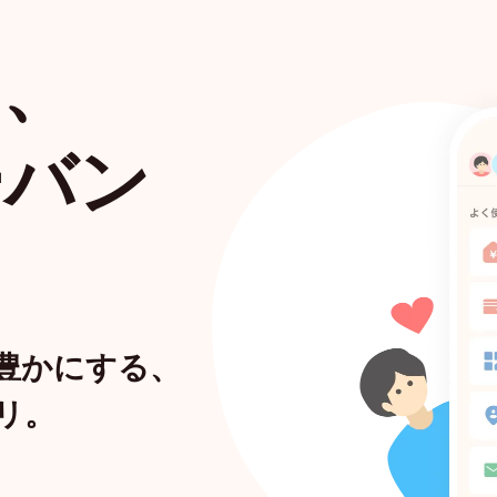
ら、
ーバン
豊かにする、
リ。