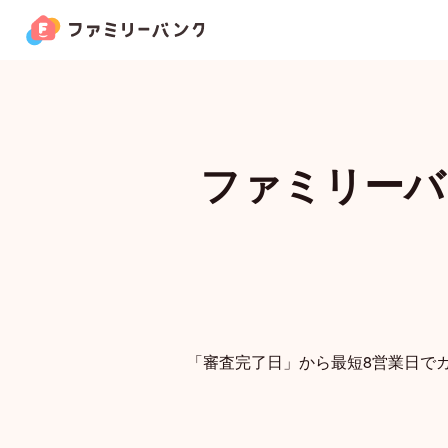
機能ラインナップ
Lineup
ファミリーバン
家族カード
お金の管理
家族クーポン
「審査完了日」から最短8営業日で