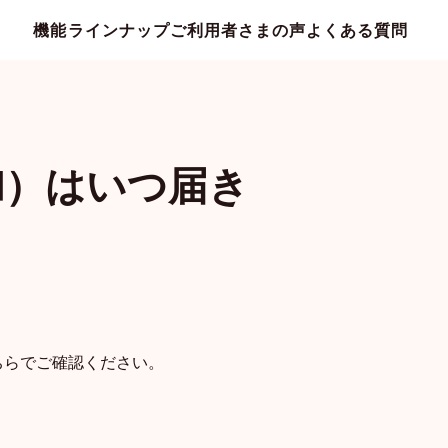
機能ラインナップ
ご利用者さまの声
よくある質問
rd）はいつ届き
カウント共有
家族メール
ちら
でご確認ください。