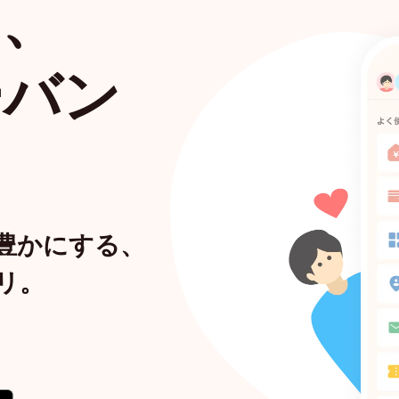
ら、
ーバン
豊かにする、
リ。