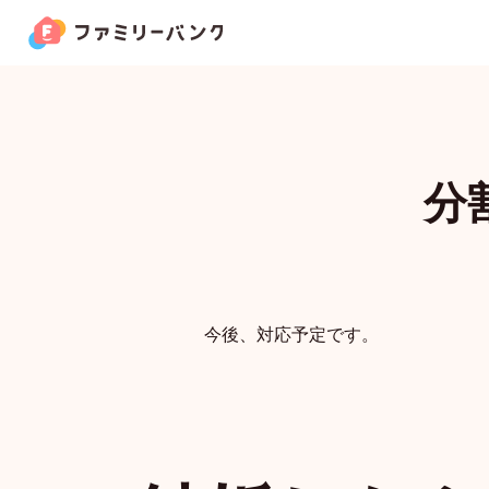
機能ラインナップ
Lineup
分
家族カード
お金の管理
家族クーポン
今後、対応予定です。