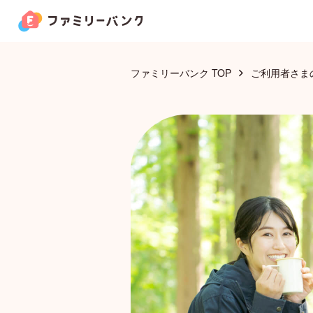
機能ラインナップ
Lineup
ファミリーバンク TOP
ご利用者さま
家族カード
お金の管理
家族クーポン