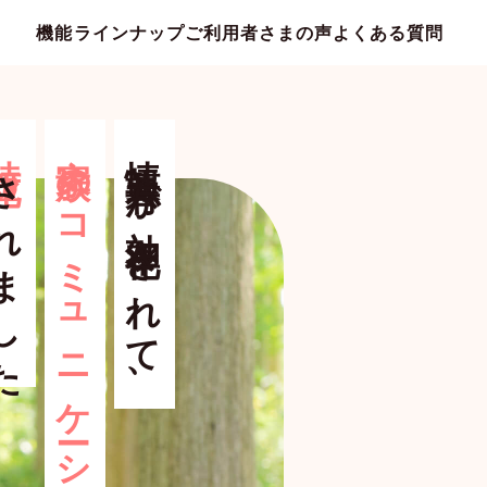
機能ラインナップ
ご利用者さまの声
よくある質問
短化
家族のコミュニケーションが
情報共有が効率化されて、
れました
カウント共有
家族メール